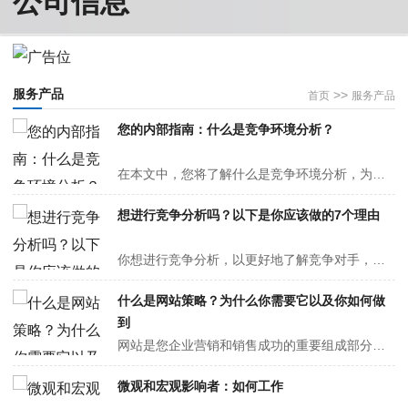
服务产品
>>
首页
服务产品
您的内部指南：什么是竞争环境分析？
在本文中，您将了解什么是竞争环境分析，为什么它是必要的，以及如何进行竞争环境分析。自行车比赛是世界上最负盛名的比赛之一。运动员们正在从跑道上起飞，以打破纪录或赢得高排名。他们肩并肩赛跑，爬山，然后疯狂下山。随着时间的推移，该领域变得更具挑战性。比赛进行得越久，队伍就越瘦。的确，一···
想进行竞争分析吗？以下是你应该做的7个理由
你想进行竞争分析，以更好地了解竞争对手，推出新产品，甚至获得更多关于营销策略的想法吗？让我们看看你该怎么做！你开始了一个新的项目：一个鞋品牌（不太像爱德华·格林，但正在崛起）。你认为他们很有可能扰乱这个行业。但你知道，在你开始思考大问题之前，你必须更好地了解你的环境。您需要探索产···
什么是网站策略？为什么你需要它以及你如何做
到
网站是您企业营销和销售成功的重要组成部分，但您如何开始，如何构建符合您的营销和业务目标的网站战略？每个人都知道网站对商业有益。想一想，当你对产品或服务感兴趣时，首先要做的事情之一就是查看网站以了解更多信息。但网站本身是不够的；为你的网站布局、设计和内容制定一个清晰的战略对于一个伟···
微观和宏观影响者：如何工作