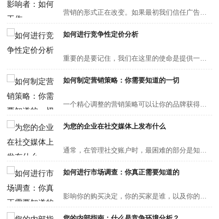
营销的形式正在改变。如果最初我们信任广告，现在我们信任谈论不同类型产品的影响者。这些天，有影响力的人越来越受欢迎，因为人们对他们的信任超过了电视或杂志上的传统营销。他们是像你一样的人，但在社交媒体上有大量追随者。重要的是要记住，一个有影响力的人可以拥有一小部分追随者，但仍然比拥有···
如何进行竞争性定价分析
重要的是要记住，我们在这里的使命是提供一种产品或服务，可以在竞争中获得竞争优势，但您仍然希望获得利润率。这可能令人望而生畏；为了确保利润，你可能会将价格过高，吓跑潜在客户。那么为什么不选择一个更低的价格呢？嗯，你可能会严重损害你的利润和营业额。或者，在最佳情况下，你会吸引错误的客···
如何制定营销策略：你需要知道的一切
一个精心调整的营销策略可以让你的品牌获得成功。尽管制定营销策略的原则保持不变，但仅在2022年，我们就看到了向不同类型内容的重大转变，例如短视频。因此，例如，你需要从一个客户问题开始，进行SWOT分析，跟踪你的竞争对手，并试图找出他们的弱点，让你脱颖而出。新平台的兴起和衰落是惊人的（看着···
为您的企业在社交媒体上发布什么
通常，在管理社交账户时，最困难的部分是知道在社交媒体上发布什么信息。你经常会觉得自己在重复，没有足够的话要说。您已经准备好了内容日历结构，但仍盯着空白空白。因此，我们为下次你在社交媒体上为你的业务发布什么时整理了一份内容创意列表。3个关于在社交媒体上为您的企业发布什么的想法1.创建常···
如何进行市场调查：你真正需要知道的
影响你的购买决定，你的买家是谁，以及你的特定市场最成功。本质上，你需要了解谁真正想要你的产品，以及如何向他们推销。此外，您必须收集尽可能多的有关目标受众行为的信息。如果没有这一点，你的生意就不会走得很远。这将是一个认识到通过市场调查了解行业、竞争对手和消费者的重要性的人，因为这是···
您的内部指南：什么是竞争环境分析？