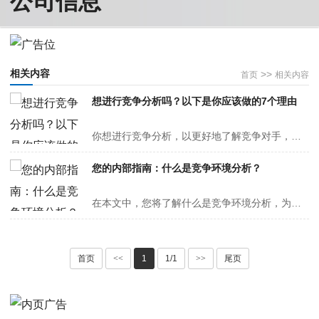
相关内容
>>
首页
相关内容
想进行竞争分析吗？以下是你应该做的7个理由
你想进行竞争分析，以更好地了解竞争对手，推出新产品，甚至获得更多关于营销策略的想法吗？让我们看看你该怎么做！你开始了一个新的项目：一个鞋品牌（不太像爱德华·格林，但正在崛起）。你认为他们很有可能扰乱这个行业。但你知道，在你开始思考大问题之前，你必须更好地了解你的环境。您需要探索产···
您的内部指南：什么是竞争环境分析？
在本文中，您将了解什么是竞争环境分析，为什么它是必要的，以及如何进行竞争环境分析。自行车比赛是世界上最负盛名的比赛之一。运动员们正在从跑道上起飞，以打破纪录或赢得高排名。他们肩并肩赛跑，爬山，然后疯狂下山。随着时间的推移，该领域变得更具挑战性。比赛进行得越久，队伍就越瘦。的确，一···
首页
<<
1
1/1
>>
尾页